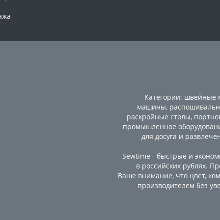
ажа
Категории:
швейные
машины
,
распошиваль
раскройные столы
,
портно
промышленное оборудован
для досуга и развлече
Sewtime - быстрые и эконо
в российских рублях. 
Ваше внимание, что цвет, ко
производителем без уве