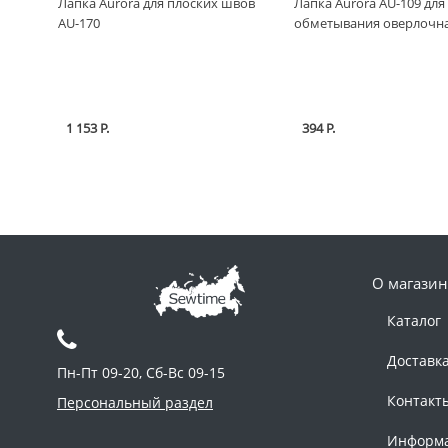
Лапка Aurora для плоских швов
Лапка Aurora AU-109 для
AU-170
обметывания оверлочн
1 153 Р.
394 Р.
О магазин
Каталог
Доставк
Пн-Пт 09-20, Сб-Вс 09-15
Контакт
Персональный раздел
Информ