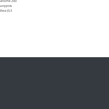
Janome 200-
 шнуров,
йма (0,3