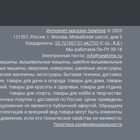
Интернет-магазин
Sewtime
© 2025
121357
,
Россия
,
г. Москва
,
Можайское шоссе, дом 5
Координаты:
55.721057
,
37.442753
(С.Ш., В.Д.)
Мы работаем
Пн-Пт 09-18
Электронная почта:
info@sewtime.ru
 машины
,
вышивальные машины
,
швейно-вышивальные
ные машины
,
оверлоки
,
коверлоки
,
швейные аксессуары
,
вские манекены
,
аксессуары
,
бытовая техника
,
доставка
,
ие
,
товары для дачи и огорода
,
товары для дома
,
товары
ний
,
товары для красоты и здоровья
,
товары для отдыха
,
товары для спорта
,
товары для хобби и творчества
.
мичные покупки с доставкой по России. Цены приведены
Предложения не являются публичной офертой. Обращаем
мплектация и внешний вид товара могут быть изменены
домления, если его технические свойства не меняются.
Политика конфиденциальности