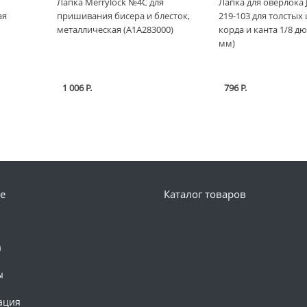
Лапка Merrylock №4C для
Лапка для оверлока 
ая
пришивания бисера и блесток,
219-103 для толстых
металлическая (A1A283000)
корда и канта 1/8 дю
мм)
1 006 Р.
796 Р.
е
Каталог товаров
а
ы
ация