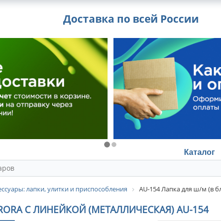
Доставка по всей России
Каталог
ссуары: лапки, улитки и приспособления
AU-154 Лапка для ш/м (в б
URORA С ЛИНЕЙКОЙ (МЕТАЛЛИЧЕСКАЯ) AU-154