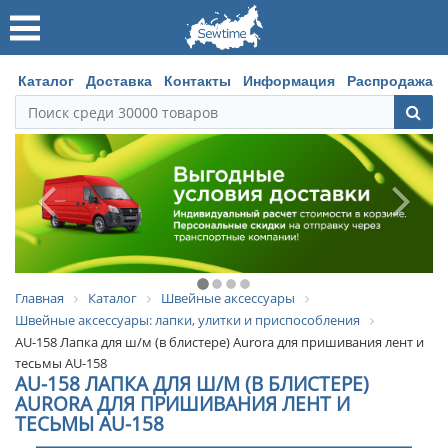
Каталог
Доставка
Контакты
Информация
Распродажа
Главная
Каталог
Швейные аксессуары
Швейные аксессуары: лапки, улитки и приспособления
AU-158 Лапка для ш/м (в блистере) Aurora для пришивания лент и
тесьмы AU-158
AU-158 ЛАПКА ДЛЯ Ш/М (В БЛИСТЕРЕ)
AURORA ДЛЯ ПРИШИВАНИЯ ЛЕНТ И
ТЕСЬМЫ AU-158