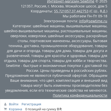
Интернет-магазин
Sewtime
© 2025
121357
,
Россия
,
г. Москва
,
Можайское шоссе, дом 5
Координаты:
55.721057
,
37.442753
(С.Ш., В.Д.)
Мы работаем
Пн-Пт 09-18
Электронная почта:
info@sewtime.ru
Категории:
швейные машины
,
вышивальные машины
,
швейно-вышивальные машины
,
распошивальные машины
,
оверлоки
,
коверлоки
,
швейные аксессуары
,
раскройные
столы
,
портновские манекены
,
аксессуары
,
бытовая
техника
,
доставка
,
промышленное оборудование
,
товары
для дачи и огорода
,
товары для дома
,
товары для досуга и
развлечений
,
товары для красоты и здоровья
,
товары для
отдыха
,
товары для спорта
,
товары для хобби и творчества
.
Sewtime - быстрые и экономичные покупки с доставкой по
России. Цены приведены в российских рублях.
Предложения не являются публичной офертой. Обращаем
Ваше внимание, что цвет, комплектация и внешний вид
товара могут быть изменены производителем без
уведомления, если его технические свойства не меняются.
Политика конфиденциальности
Войти
Регистрация
Корзина
0 позиций
на сумму
0 Р.