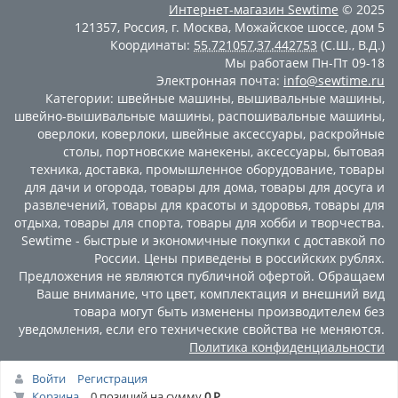
Интернет-магазин
Sewtime
© 2025
121357
,
Россия
,
г. Москва
,
Можайское шоссе, дом 5
Координаты:
55.721057
,
37.442753
(С.Ш., В.Д.)
Мы работаем
Пн-Пт 09-18
Электронная почта:
info@sewtime.ru
Категории:
швейные машины
,
вышивальные машины
,
швейно-вышивальные машины
,
распошивальные машины
,
оверлоки
,
коверлоки
,
швейные аксессуары
,
раскройные
столы
,
портновские манекены
,
аксессуары
,
бытовая
техника
,
доставка
,
промышленное оборудование
,
товары
для дачи и огорода
,
товары для дома
,
товары для досуга и
развлечений
,
товары для красоты и здоровья
,
товары для
отдыха
,
товары для спорта
,
товары для хобби и творчества
.
Sewtime - быстрые и экономичные покупки с доставкой по
России. Цены приведены в российских рублях.
Предложения не являются публичной офертой. Обращаем
Ваше внимание, что цвет, комплектация и внешний вид
товара могут быть изменены производителем без
уведомления, если его технические свойства не меняются.
Политика конфиденциальности
Войти
Регистрация
Корзина
0 позиций
на сумму
0 Р.