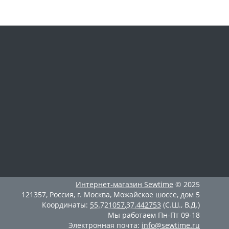
Интернет-магазин
Sewtime
© 2025
121357
,
Россия
,
г. Москва
,
Можайское шоссе, дом 5
Координаты:
55.721057
,
37.442753
(С.Ш., В.Д.)
Мы работаем
Пн-Пт 09-18
Электронная почта:
info@sewtime.ru