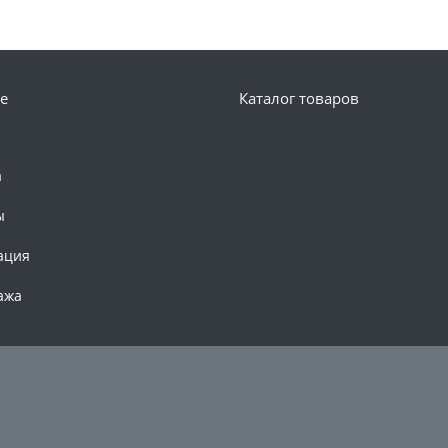
е
Каталог товаров
а
ы
ация
ажа