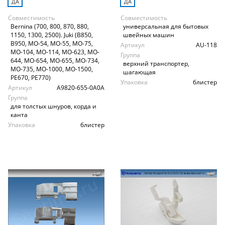
ДА
ДА
Совместимость
Совместимость
Bernina (700, 800, 870, 880,
универсальная для бытовых
1150, 1300, 2500). Juki (B850,
швейных машин
B950, MO-54, MO-55, MO-75,
Артикул
AU-118
MO-104, MO-114, MO-623, MO-
Группа
644, MO-654, MO-655, MO-734,
верхний транспортер,
MO-735, MO-1000, MO-1500,
шагающая
PE670, PE770)
Упаковка
блистер
Артикул
A9820-655-0А0А
Группа
для толстых шнуров, корда и
канта
Упаковка
блистер