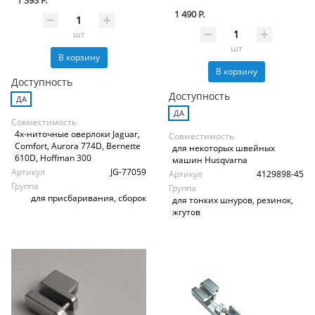
1 490 Р.
шт
шт
В корзину
В корзину
Доступность
Доступность
ДА
ДА
Совместимость
4х-ниточные оверлоки Jaguar,
Совместимость
Comfort, Aurora 774D, Bernette
для некоторых швейных
610D, Hoffman 300
машин Husqvarna
Артикул
JG-77059
Артикул
4129898-45
Группа
Группа
для присбаривания, сборок
для тонких шнуров, резинок,
жгутов