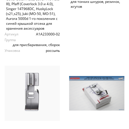
для тонких шнуров, резинок,
III), Pfaff (Coverlock 3.0 и 4.0),
жгутов
Singer 14T968DC, HuskyLock
(s21,s25), Juki (MO-50, MO-51),
Aurora 5000d 1-го поколения с
синей крышкой отсека для
хранения аксессуаров
Артикул
A1A233000-02
Группа
для присбаривания, сборок
Упаковка
россыпь