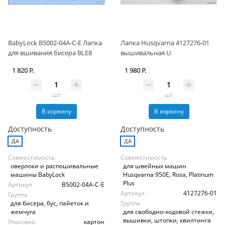
BabyLock B5002-04A-C-E Лапка
Лапка Husqvarna 4127276-01
для вшивания бисера BLE8
вышивальная U
1 820 Р.
1 980 Р.
шт
шт
В корзину
В корзину
Доступность
Доступность
ДА
ДА
Совместимость
Совместимость
оверлоки и распошивальные
для швейных машин
машины BabyLock
Husqvarna 950Е, Rosa, Platinum
Plus
Артикул
B5002-04A-C-E
Артикул
4127276-01
Группа
для бисера, бус, пайеток и
Группа
жемчуга
для свободно-ходовой стежки,
вышивки, штопки, квилтинга
Упаковка
картон