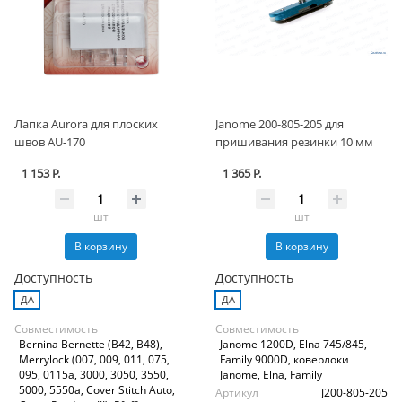
Лапка Aurora для плоских
Janome 200-805-205 для
швов AU-170
пришивания резинки 10 мм
1 153 Р.
1 365 Р.
шт
шт
В корзину
В корзину
Доступность
Доступность
ДА
ДА
Совместимость
Совместимость
Bernina Bernette (B42, B48),
Janome 1200D, Elna 745/845,
Merrylock (007, 009, 011, 075,
Family 9000D, коверлоки
095, 0115a, 3000, 3050, 3550,
Janome, Elna, Family
5000, 5550a, Cover Stitch Auto,
Артикул
J200-805-205