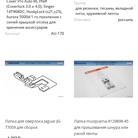
Cover Pro Auto III), Pfaff
Группа
(Coverlock 3.0 и 4.0), Singer
для резинки, тесьмы, вкладной
14T968DC, HuskyLock (s21,s25),
нити, кружевной ленты
Aurora 5000d 1-го поколения с
Упаковка
россыпь
синей крышкой отсека для
хранения аксессуаров
Артикул
AU-170
Лапка для оверлока Jaguar JG-
Лапка Husqvarna 4129898-45
77059 для сборок
для пришивания шнура или
узкой ленты
1 393 Р.