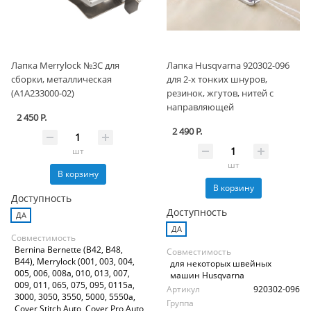
Лапка Merrylock №3C для
Лапка Husqvarna 920302-096
сборки, металлическая
для 2-х тонких шнуров,
(A1A233000-02)
резинок, жгутов, нитей с
направляющей
2 450 Р.
2 490 Р.
шт
шт
В корзину
В корзину
Доступность
Доступность
ДА
ДА
Совместимость
Bernina Bernette (B42, B48,
Совместимость
B44), Merrylock (001, 003, 004,
для некоторых швейных
005, 006, 008a, 010, 013, 007,
машин Husqvarna
009, 011, 065, 075, 095, 0115a,
Артикул
920302-096
3000, 3050, 3550, 5000, 5550a,
Группа
Cover Stitch Auto, Cover Pro Auto