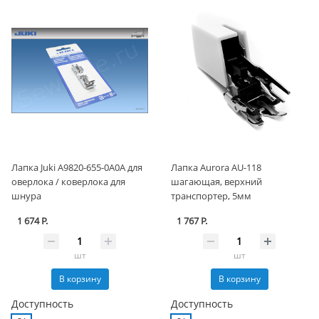
Лапка Juki A9820-655-0A0A для
Лапка Aurora AU-118
оверлока / коверлока для
шагающая, верхний
шнура
транспортер, 5мм
1 674 Р.
1 767 Р.
шт
шт
В корзину
В корзину
Доступность
Доступность