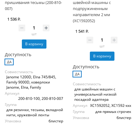
пришивания тесьмы (200-810-
швейной машины с
007)
подпружиненным
направителем 2 мм
1 536 Р.
(XC1592052)
1 541 Р.
шт
В корзину
шт
Доступность
В корзину
ДА
Доступность
Совместимость
ДА
Janome 1200D, Elna 745/845,
Family 9000D, коверлоки
Совместимость
Janome, Elna, Family
для швейных машин с
Артикул
универсальной низкой
200-810-100, 200-810-007
посадкой адаптера
Группа
Артикул
XC1592052, XC1592-xxx
для резинки, тесьмы, вкладной
Группа
для прямых строчек
нити, кружевной ленты
Упаковка
блистер
Упаковка
блистер