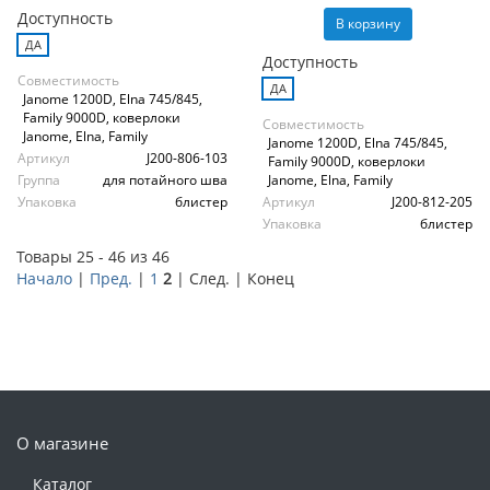
Доступность
В корзину
ДА
Доступность
Совместимость
ДА
Janome 1200D, Elna 745/845,
Family 9000D, коверлоки
Совместимость
Janome, Elna, Family
Janome 1200D, Elna 745/845,
Артикул
J200-806-103
Family 9000D, коверлоки
Группа
для потайного шва
Janome, Elna, Family
Упаковка
блистер
Артикул
J200-812-205
Упаковка
блистер
Товары 25 - 46 из 46
Начало
|
Пред.
|
1
2
| След. | Конец
О магазине
Каталог