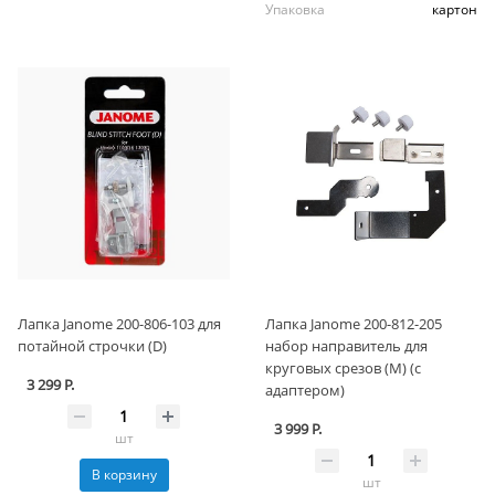
Упаковка
картон
Лапка Janome 200-806-103 для
Лапка Janome 200-812-205
потайной строчки (D)
набор направитель для
круговых срезов (М) (с
3 299 Р.
адаптером)
3 999 Р.
шт
В корзину
шт