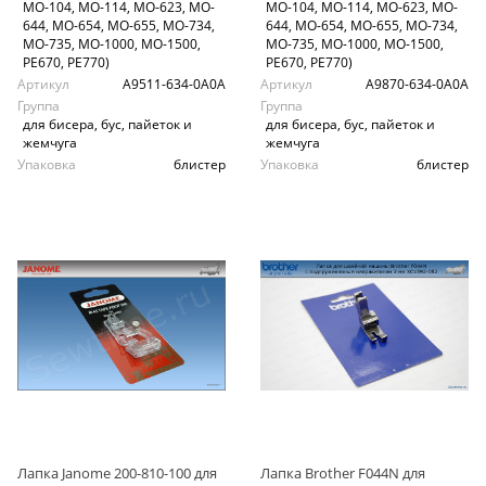
MO-104, MO-114, MO-623, MO-
MO-104, MO-114, MO-623, MO-
644, MO-654, MO-655, MO-734,
644, MO-654, MO-655, MO-734,
MO-735, MO-1000, MO-1500,
MO-735, MO-1000, MO-1500,
PE670, PE770)
PE670, PE770)
Артикул
A9511-634-0A0A
Артикул
A9870-634-0А0А
Группа
Группа
для бисера, бус, пайеток и
для бисера, бус, пайеток и
жемчуга
жемчуга
Упаковка
блистер
Упаковка
блистер
Лапка Janome 200-810-100 для
Лапка Brother F044N для