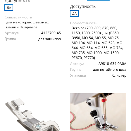
Доступность
Доступность
ДА
ДА
Совместимость
для некоторых швейных
Совместимость
машин Husqvarna
Bernina (700, 800, 870, 880,
Артикул
4123700-45
1150, 1300, 2500). Juki (B850,
B950, MO-54, MO-55, MO-75,
Группа
для защипов
MO-104, MO-114, MO-623, MO-
644, MO-654, MO-655, MO-734,
MO-735, MO-1000, MO-1500,
PE670, PE770)
Артикул
A9810-634-0А0А
Группа
для потайного шва
Упаковка
блистер