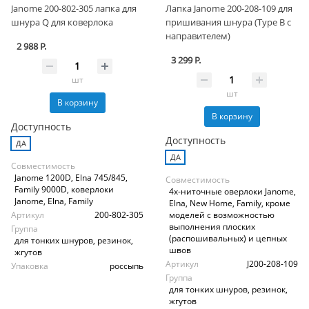
Janome 200-802-305 лапка для
Лапка Janome 200-208-109 для
шнура Q для коверлока
пришивания шнура (Type B с
направителем)
2 988 Р.
3 299 Р.
шт
шт
В корзину
В корзину
Доступность
Доступность
ДА
ДА
Совместимость
Janome 1200D, Elna 745/845,
Совместимость
Family 9000D, коверлоки
4х-ниточные оверлоки Janome,
Janome, Elna, Family
Elna, New Home, Family, кроме
Артикул
200-802-305
моделей с возможностью
выполнения плоских
Группа
(распошивальных) и цепных
для тонких шнуров, резинок,
швов
жгутов
Артикул
J200-208-109
Упаковка
россыпь
Группа
для тонких шнуров, резинок,
жгутов