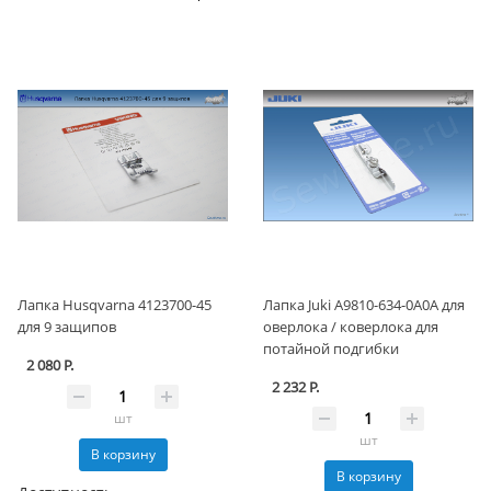
Лапка Husqvarna 4123700-45
Лапка Juki A9810-634-0A0A для
для 9 защипов
оверлока / коверлока для
потайной подгибки
2 080 Р.
2 232 Р.
шт
шт
В корзину
В корзину