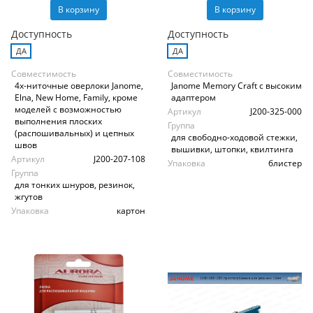
В корзину
В корзину
Доступность
Доступность
ДА
ДА
Совместимость
Совместимость
4х-ниточные оверлоки Janome,
Janome Мemory Craft с высоким
Elna, New Home, Family, кроме
адаптером
моделей с возможностью
Артикул
J200-325-000
выполнения плоских
Группа
(распошивальных) и цепных
для свободно-ходовой стежки,
швов
вышивки, штопки, квилтинга
Артикул
J200-207-108
Упаковка
блистер
Группа
для тонких шнуров, резинок,
жгутов
Упаковка
картон